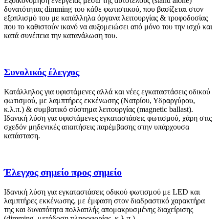
Εξοικονόμηση ενέργειας μέσω της αυτοτελούς (stand alone)
δυνατότητας dimming του κάθε φωτιστικού, που βασίζεται στον
εξοπλισμό του με κατάλληλα όργανα λειτουργίας & τροφοδοσίας
που το καθιστούν ικανό να αυξομειώσει από μόνο του την ισχύ και
κατά συνέπεια την κατανάλωση του.
Συνολικός έλεγχος
Κατάλληλος για υφιστάμενες αλλά και νέες εγκαταστάσεις οδικού
φωτισμού, με λαμπτήρες εκκένωσης (Νατρίου, Υδραργύρου,
κ.λ.π.) & συμβατικό σύστημα λειτουργίας (magnetic ballast).
Ιδανική λύση για υφιστάμενες εγκαταστάσεις φωτισμού, χάρη στις
σχεδόν μηδενικές απαιτήσεις παρέμβασης στην υπάρχουσα
κατάσταση.
Έλεγχος σημείο προς σημείο
Ιδανική λύση για εγκαταστάσεις οδικού φωτισμού με LED και
λαμπτήρες εκκένωσης, με έμφαση στον διαδραστικό χαρακτήρα
της και δυνατότητα πολλαπλής απομακρυσμένης διαχείρισης
(dimming, μετάδοση πληροφορίας, κ.λ.π.)