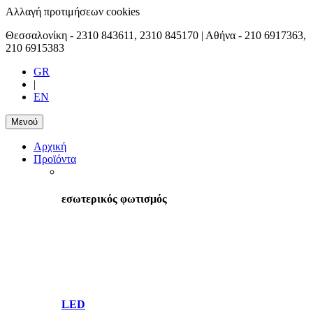
Αλλαγή προτιμήσεων cookies
Θεσσαλονίκη -
2310 843611, 2310 845170
| Αθήνα -
210 6917363,
210 6915383
GR
|
EN
Μενού
Αρχική
Προϊόντα
εσωτερικός φωτισμός
LED