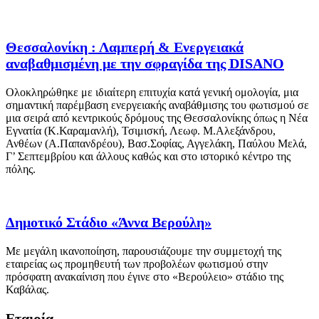
Θεσσαλονίκη : Λαμπερή & Ενεργειακά
αναβαθμισμένη με την σφραγίδα της DISANO
Ολοκληρώθηκε με ιδιαίτερη επιτυχία κατά γενική ομολογία, μια
σημαντική παρέμβαση ενεργειακής αναβάθμισης του φωτισμού σε
μια σειρά από κεντρικούς δρόμους της Θεσσαλονίκης όπως η Νέα
Εγνατία (Κ.Καραμανλή), Τσιμισκή, Λεωφ. Μ.Αλεξάνδρου,
Ανθέων (Α.Παπανδρέου), Βασ.Σοφίας, Αγγελάκη, Παύλου Μελά,
Γ’ Σεπτεμβρίου και άλλους καθώς και στο ιστορικό κέντρο της
πόλης.
Δημοτικό Στάδιο «Άννα Βερούλη»
Με μεγάλη ικανοποίηση, παρουσιάζουμε την συμμετοχή της
εταιρείας ως προμηθευτή των προβολέων φωτισμού στην
πρόσφατη ανακαίνιση που έγινε στο «Βερούλειο» στάδιο της
Καβάλας.
Εταιρία