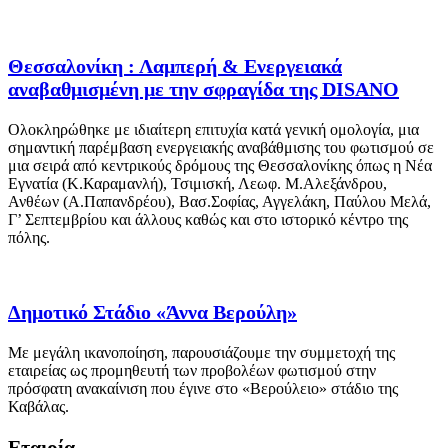
Θεσσαλονίκη : Λαμπερή & Ενεργειακά
αναβαθμισμένη με την σφραγίδα της DISANO
Ολοκληρώθηκε με ιδιαίτερη επιτυχία κατά γενική ομολογία, μια
σημαντική παρέμβαση ενεργειακής αναβάθμισης του φωτισμού σε
μια σειρά από κεντρικούς δρόμους της Θεσσαλονίκης όπως η Νέα
Εγνατία (Κ.Καραμανλή), Τσιμισκή, Λεωφ. Μ.Αλεξάνδρου,
Ανθέων (Α.Παπανδρέου), Βασ.Σοφίας, Αγγελάκη, Παύλου Μελά,
Γ’ Σεπτεμβρίου και άλλους καθώς και στο ιστορικό κέντρο της
πόλης.
Δημοτικό Στάδιο «Άννα Βερούλη»
Με μεγάλη ικανοποίηση, παρουσιάζουμε την συμμετοχή της
εταιρείας ως προμηθευτή των προβολέων φωτισμού στην
πρόσφατη ανακαίνιση που έγινε στο «Βερούλειο» στάδιο της
Καβάλας.
Εταιρία