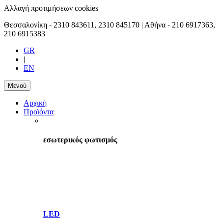
Αλλαγή προτιμήσεων cookies
Θεσσαλονίκη -
2310 843611, 2310 845170
| Αθήνα -
210 6917363,
210 6915383
GR
|
EN
Μενού
Αρχική
Προϊόντα
εσωτερικός φωτισμός
LED