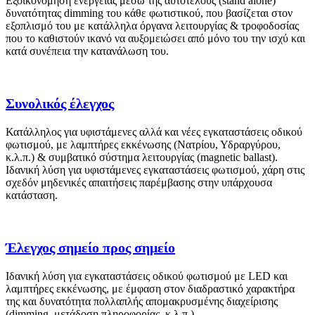
Εξοικονόμηση ενέργειας μέσω της αυτοτελούς (stand alone)
δυνατότητας dimming του κάθε φωτιστικού, που βασίζεται στον
εξοπλισμό του με κατάλληλα όργανα λειτουργίας & τροφοδοσίας
που το καθιστούν ικανό να αυξομειώσει από μόνο του την ισχύ και
κατά συνέπεια την κατανάλωση του.
Συνολικός έλεγχος
Κατάλληλος για υφιστάμενες αλλά και νέες εγκαταστάσεις οδικού
φωτισμού, με λαμπτήρες εκκένωσης (Νατρίου, Υδραργύρου,
κ.λ.π.) & συμβατικό σύστημα λειτουργίας (magnetic ballast).
Ιδανική λύση για υφιστάμενες εγκαταστάσεις φωτισμού, χάρη στις
σχεδόν μηδενικές απαιτήσεις παρέμβασης στην υπάρχουσα
κατάσταση.
Έλεγχος σημείο προς σημείο
Ιδανική λύση για εγκαταστάσεις οδικού φωτισμού με LED και
λαμπτήρες εκκένωσης, με έμφαση στον διαδραστικό χαρακτήρα
της και δυνατότητα πολλαπλής απομακρυσμένης διαχείρισης
(dimming, μετάδοση πληροφορίας, κ.λ.π.)